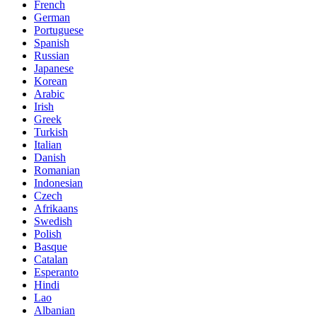
French
German
Portuguese
Spanish
Russian
Japanese
Korean
Arabic
Irish
Greek
Turkish
Italian
Danish
Romanian
Indonesian
Czech
Afrikaans
Swedish
Polish
Basque
Catalan
Esperanto
Hindi
Lao
Albanian