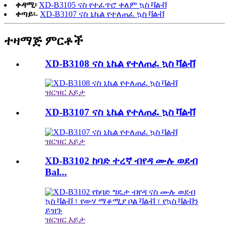
ቀዳሚ፡
XD-B3105 ናስ የተፈጥሮ ቀለም ኳስ ቫልቭ
ቀጣይ፡-
XD-B3107 ናስ ኒኬል የተለጠፈ ኳስ ቫልቭ
ተዛማጅ ምርቶች
XD-B3108 ናስ ኒኬል የተለጠፈ ኳስ ቫልቭ
ዝርዝር እይታ
XD-B3107 ናስ ኒኬል የተለጠፈ ኳስ ቫልቭ
ዝርዝር እይታ
XD-B3102 ከባድ ተረኛ ብየዳ ሙሉ ወደብ
Bal...
ዝርዝር እይታ