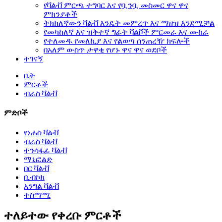
የቫልቭ ምርጫ ተግባር እና የቧንቧ መስመር ዋና ዋና
ምክንያቶች
ትክክለኛውን ቫልቭ እንዴት መምረጥ እና ማዘዝ እንደሚቻል
የመካከለኛ እና ዝቅተኛ ግፊት ቫልቮች ምርመራ እና ሙከራ
የተለመዱ የመለኪያ እና የልወጣ ሰንጠረዥ ክፍሎች
በአለም ውስጥ ታዋቂ የሆኑ ዋና ዋና ወደቦች
ተገናኝ
ቤት
ምርቶች
ብራስ ቫልቭ
ምድቦች
የነሐስ ቫልቭ
ብራስ ቫልቭ
ተንሳፋፊ ቫልቭ
ማኒፎልድ
በር ቫልቭ
ቢብኮክ
አንግል ቫልቭ
ተስማሚ
ተለይተው የቀረቡ ምርቶች