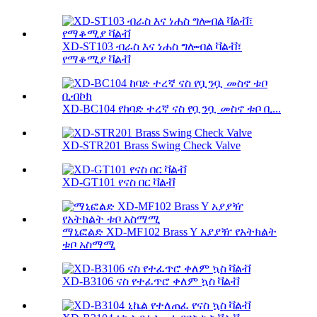
XD-ST103 ብራስ እና ነሐስ ግሎብል ቫልቭ፣
የማቆሚያ ቫልቭ
XD-BC104 የከባድ ተረኛ ናስ የቧንቧ መስኖ ቱቦ ቢ...
XD-STR201 Brass Swing Check Valve
XD-GT101 የናስ በር ቫልቭ
ማኒፎልድ XD-MF102 Brass Y አያያዥ የአትክልት
ቱቦ አስማሚ
XD-B3106 ናስ የተፈጥሮ ቀለም ኳስ ቫልቭ