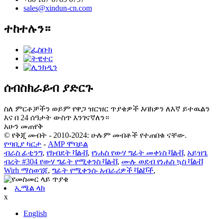
sales@xindun-cn.com
ተከተሉን።
ሰብስክራይብ ያድርጉ
ስለ ምርቶቻችን ወይም የዋጋ ዝርዝር ጥያቄዎች እባክዎን ለእኛ ይተዉልን
እና በ 24 ሰዓታት ውስጥ እንገናኛለን።
አሁን መጠየቅ
© የቅጂ መብት - 2010-2024: ሁሉም መብቶች የተጠበቁ ናቸው.
የጣቢያ ካርታ
-
AMP ሞባይል
ብራስ ፊቲንግ
,
የክብደት ቫልቭ
,
የነሐስ የውሃ ግፊት መቀነስ ቫልቭ
,
አይዝጌ
ብረት #304 የውሃ ግፊት የሚቀንስ ቫልቭ
,
ሙሉ ወደብ የነሐስ ኳስ ቫልቭ
Wirh ማስወገጃ
,
ግፊት የሚቀንሱ አብራሪዎች ቫልቮች
,
ኢሜል ላክ
x
English