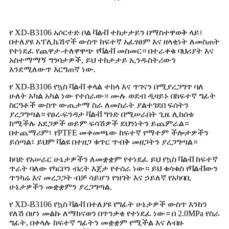
የ XD-B3106 አሶርተድ ቦል ቫልቭ ተከታታይን በማስተዋወቅ ላይ፣
በተለያዩ አፕሊኬሽኖች ውስጥ ከፍተኛ አፈፃፀም እና ዘላቂነት ለመስጠት
የተነደፈ የጨዋታ-ተለዋዋጭ የቫልቭ መስመር። በተራቀቁ ባህሪያት እና
አስተማማኝ ግንባታዎች, ይህ ተከታታይ ኢንዱስትሪውን
እንደሚለውጥ እርግጠኛ ነው.
የ XD-B3106 የኳስ ቫልቭ ቀላል ተከላ እና ጥገናን በሚያረጋግጥ ባለ
ሁለት አካል አካል ነው የተሰራው። ሙሉ ወደብ ዲዛይኑ በከፍተኛ ግፊት
ስርዓቶች ውስጥ ውጤታማ ስራ ለመስራት ያልተገደበ ፍሰትን
ያረጋግጣል። የፀረ-ፍንዳታ ቫልቭ ግንድ በሚሠራበት ጊዜ ሊከሰቱ
ከሚችሉ አደጋዎች ወይም ፍሳሽዎች ደህንነትን ይጨምራል።
በተጨማሪም፣ የPTFE መቀመጫው ከፍተኛ የማተም ችሎታዎችን
ይሰጣል፣ ይህም ቫልዩ በተዘጋ ቁጥር ጥብቅ መዘጋትን ያረጋግጣል።
ከባድ የአሠራር ሁኔታዎችን ለመቋቋም የተነደፈ ይህ የኳስ ቫልቭ ከፍተኛ
ጥራት ባለው የካርቦን ብረት እጀታ የተሰራ ነው። ይህ ቁሳቁስ የቫልቭውን
ጥንካሬ እና መረጋጋት ብቻ ሳይሆን የዝገት እና ኃይለኛ የአካባቢ
ሁኔታዎችን መቋቋምን ያረጋግጣል.
የ XD-B3106 የኳስ ቫልቭ በተለያዩ የግፊት ሁኔታዎች ውስጥ እንከን
የለሽ በሆነ መልኩ ለማከናወን በጥንቃቄ የተነደፈ ነው። በ 2.0MPa የስራ
ግፊት, በቀላሉ ከፍተኛ ግፊትን መቋቋም የሚችል እና ለብዙ