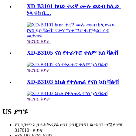
XD-B3101 ከባድ ተረኛ ሙሉ ወደብ ከሊድ-
ነጻ ናስ ቢ...
ዝርዝር እይታ
XD-B3105 ናስ የተፈጥሮ ቀለም ኳስ ቫልቭ
ዝርዝር እይታ
XD-B3103 ኒኬል የተለጠፈ የናስ ኳስ ቫልቭ
ዝርዝር እይታ
US ያግኙ
የቢንጋንግ ኢንዱስትሪያል ዞን፣ ጋንጂያንግ፣ ዩሁአን፣ ዠጂያንግ፣
317610፣ ቻይና
+86 187 6765 6797