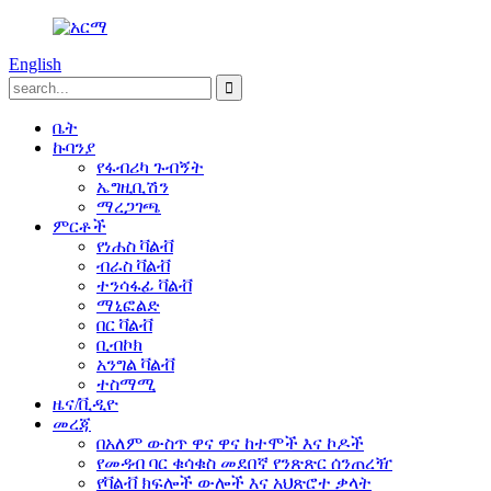
English
ቤት
ኩባንያ
የፋብሪካ ጉብኝት
ኤግዚቢሽን
ማረጋገጫ
ምርቶች
የነሐስ ቫልቭ
ብራስ ቫልቭ
ተንሳፋፊ ቫልቭ
ማኒፎልድ
በር ቫልቭ
ቢብኮክ
አንግል ቫልቭ
ተስማሚ
ዜና/ቪዲዮ
መረጃ
በአለም ውስጥ ዋና ዋና ከተሞች እና ኮዶች
የመዳብ ባር ቁሳቁስ መደበኛ የንጽጽር ሰንጠረዥ
የቫልቭ ክፍሎች ውሎች እና አህጽሮተ ቃላት