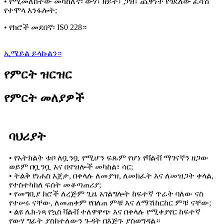
• የሚመለከተው መካከለኛ፡ ውሃ፣ ዘይት፣ ጋዝ፣ ጨዋነት የጎደለው ፈሳሽ
የተሞላ እንፋሎት;
• የክሮች መደበኛ፡ IS0 228።
ኢሜይል ይላኩልን።
የምርት ዝርዝር
የምርት መለያዎች
ባህሪያት
• የአትክልት ቱቦ ለቧንቧ የሚሆን ፍጹም የሆነ የቫልቭ ማገናኛን ዘጋው
ወይም በቧንቧ እና በኖዝሎች መካከል፣ ሳር;
• ትልቅ የነሐስ እጀታ, በቀላሉ ለመያዝ, ለመክፈት እና ለመዝጋት ቀላል,
የተስተካከለ ፍሰት መቆጣጠሪያ;
• የመግቢያ ክሮች ለረጅም ጊዜ አገልግሎት ከፍተኛ ጥራት ባለው ናስ
የተሠሩ ናቸው, ለመጠቀም የበለጠ ምቹ እና ለማሽከርከር ምቹ ናቸው;
• ልዩ ሌክ-ነጻ የኳስ ቫልቭ ተለዋዋጭ እና በቀላሉ የሚቀያየር ከፍተኛ
የውሃ ግፊት ያስከተለውን ጉዳት በእጅጉ ያስወግዳል።