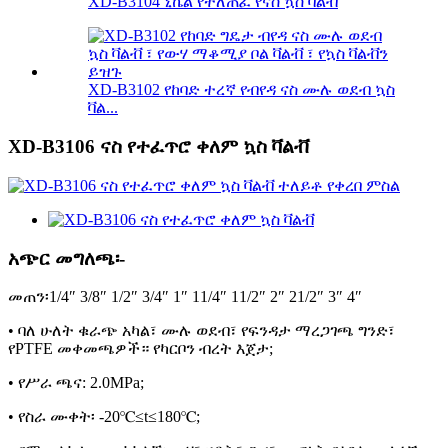
XD-B3104 ኒኬል የተለጠፈ የናስ ኳስ ቫልቭ
XD-B3102 የከባድ ተረኛ የብየዳ ናስ ሙሉ ወደብ ኳስ
ቫል...
XD-B3106 ናስ የተፈጥሮ ቀለም ኳስ ቫልቭ
አጭር መግለጫ፡-
መጠን፡1/4″ 3/8″ 1/2″ 3/4″ 1″ 11/4″ 11/2″ 2″ 21/2″ 3″ 4″
• ባለ ሁለት ቁራጭ አካል፣ ሙሉ ወደብ፣ የፍንዳታ ማረጋገጫ ግንድ፣
የPTFE መቀመጫዎች። የካርቦን ብረት እጀታ;
• የሥራ ጫና: 2.0MPa;
• የስራ ሙቀት፡ -20℃≤t≤180℃;