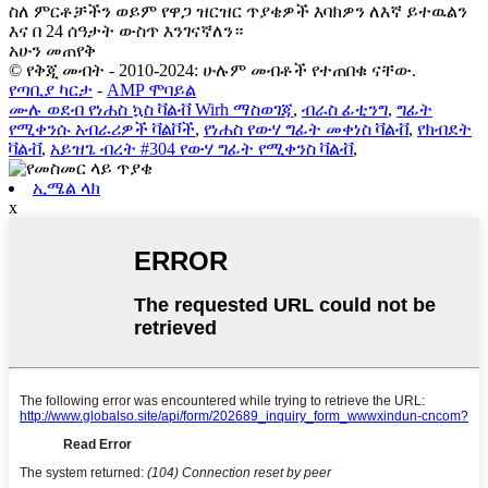
ስለ ምርቶቻችን ወይም የዋጋ ዝርዝር ጥያቄዎች እባክዎን ለእኛ ይተዉልን
እና በ 24 ሰዓታት ውስጥ እንገናኛለን።
አሁን መጠየቅ
© የቅጂ መብት - 2010-2024: ሁሉም መብቶች የተጠበቁ ናቸው.
የጣቢያ ካርታ
-
AMP ሞባይል
ሙሉ ወደብ የነሐስ ኳስ ቫልቭ Wirh ማስወገጃ
,
ብራስ ፊቲንግ
,
ግፊት
የሚቀንሱ አብራሪዎች ቫልቮች
,
የነሐስ የውሃ ግፊት መቀነስ ቫልቭ
,
የክብደት
ቫልቭ
,
አይዝጌ ብረት #304 የውሃ ግፊት የሚቀንስ ቫልቭ
,
ኢሜል ላክ
x