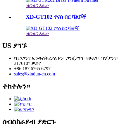
ዝርዝር እይታ
XD-GT102 የናስ በር ቫልቮች
ዝርዝር እይታ
US ያግኙ
የቢንጋንግ ኢንዱስትሪያል ዞን፣ ጋንጂያንግ፣ ዩሁአን፣ ዠጂያንግ፣
317610፣ ቻይና
+86 187 6765 6797
sales@xindun-cn.com
ተከተሉን።
ሰብስክራይብ ያድርጉ