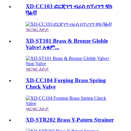
XD-CC103 ፎርጂንግ ብራስ ስፕሪንግ ቼክ
ቫልቭ
ዝርዝር እይታ
XD-ST101 Brass & Bronze Globle
Valve፣ አቁም...
ዝርዝር እይታ
XD-CC104 Forging Brass Spring
Check Valve
ዝርዝር እይታ
XD-STR202 Brass Y-Patern Strainer