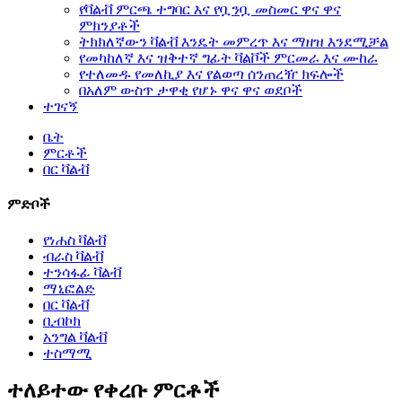
የቫልቭ ምርጫ ተግባር እና የቧንቧ መስመር ዋና ዋና
ምክንያቶች
ትክክለኛውን ቫልቭ እንዴት መምረጥ እና ማዘዝ እንደሚቻል
የመካከለኛ እና ዝቅተኛ ግፊት ቫልቮች ምርመራ እና ሙከራ
የተለመዱ የመለኪያ እና የልወጣ ሰንጠረዥ ክፍሎች
በአለም ውስጥ ታዋቂ የሆኑ ዋና ዋና ወደቦች
ተገናኝ
ቤት
ምርቶች
በር ቫልቭ
ምድቦች
የነሐስ ቫልቭ
ብራስ ቫልቭ
ተንሳፋፊ ቫልቭ
ማኒፎልድ
በር ቫልቭ
ቢብኮክ
አንግል ቫልቭ
ተስማሚ
ተለይተው የቀረቡ ምርቶች