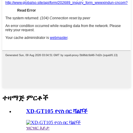
ተዛማጅ ምርቶች
XD-GT105 የናስ በር ቫልቮች
ዝርዝር እይታ