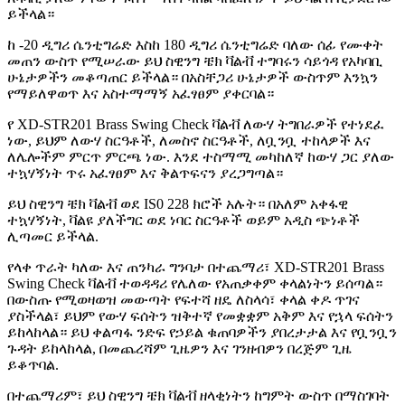
ይችላል።
ከ -20 ዲግሪ ሴንቲግሬድ እስከ 180 ዲግሪ ሴንቲግሬድ ባለው ሰፊ የሙቀት
መጠን ውስጥ የሚሠራው ይህ ስዊንግ ቼክ ቫልቭ ተግባሩን ሳይጎዳ የአካባቢ
ሁኔታዎችን መቆጣጠር ይችላል። በአስቸጋሪ ሁኔታዎች ውስጥም እንኳን
የማይለዋወጥ እና አስተማማኝ አፈፃፀም ያቀርባል።
የ XD-STR201 Brass Swing Check ቫልቭ ለውሃ ትግበራዎች የተነደፈ
ነው, ይህም ለውሃ ስርዓቶች, ለመስኖ ስርዓቶች, ለቧንቧ ተከላዎች እና
ለሌሎችም ምርጥ ምርጫ ነው. እንደ ተስማሚ መካከለኛ ከውሃ ጋር ያለው
ተኳሃኝነት ጥሩ አፈፃፀም እና ቅልጥፍናን ያረጋግጣል።
ይህ ስዊንግ ቼክ ቫልቭ ወደ IS0 228 ክሮች አሉት። በአለም አቀፋዊ
ተኳሃኝነት, ቫልዩ ያለችግር ወደ ነባር ስርዓቶች ወይም አዲስ ጭነቶች
ሊጣመር ይችላል.
የላቀ ጥራት ካለው እና ጠንካራ ግንባታ በተጨማሪ፣ XD-STR201 Brass
Swing Check ቫልቭ ተወዳዳሪ የሌለው የአጠቃቀም ቀላልነትን ይሰጣል።
በውስጡ የሚወዛወዝ መውጣት የፍተሻ ዘዴ ለስላሳ፣ ቀላል ቀዶ ጥገና
ያስችላል፣ ይህም የውሃ ፍሰትን ዝቅተኛ የመቋቋም አቅም እና የኋላ ፍሰትን
ይከላከላል። ይህ ቀልጣፋ ንድፍ የኃይል ቁጠባዎችን ያበረታታል እና የቧንቧን
ጉዳት ይከላከላል, በመጨረሻም ጊዜዎን እና ገንዘብዎን በረጅም ጊዜ
ይቆጥባል.
በተጨማሪም፣ ይህ ስዊንግ ቼክ ቫልቭ ዘላቂነትን ከግምት ውስጥ በማስገባት