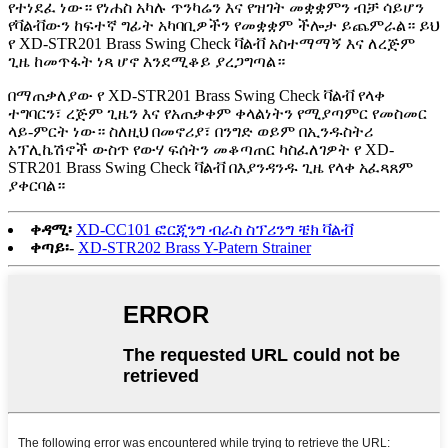
የተነደፈ ነው። የነሐስ አካሉ ጥንካሬን እና የዝገት መቋቋምን ብቻ ሳይሆን
የቫልቭውን ከፍተኛ ግፊት አካባቢዎችን የመቋቋም ችሎታ ይጨምራል። ይህ
የ XD-STR201 Brass Swing Check ቫልቭ አስተማማኝ እና ለረጅም
ጊዜ ከመጥፋት ነጻ ሆኖ እንደሚቆይ ያረጋግጣል።
በማጠቃለያው የ XD-STR201 Brass Swing Check ቫልቭ የላቀ
ተግባርን፣ ረጅም ጊዜን እና የአጠቃቀም ቀላልነትን የሚያጣምር የመስመር
ላይ-ምርት ነው። ስለዚህ በመኖሪያ፣ በንግድ ወይም በኢንዱስትሪ
አፕሊኬሽኖች ውስጥ የውሃ ፍሰትን መቆጣጠር ካስፈለገዎት የ XD-
STR201 Brass Swing Check ቫልቭ በእያንዳንዱ ጊዜ የላቀ አፈጻጸም
ያቀርባል።
ቀዳሚ፡
XD-CC101 ፎርጂንግ ብራስ ስፕሪንግ ቼክ ቫልቭ
ቀጣይ፡-
XD-STR202 Brass Y-Patern Strainer