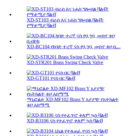
XD-ST103 ብራስ እና ነሐስ ግሎብል ቫልቭ፣
የማቆሚያ ቫልቭ
XD-BC104 የከባድ ተረኛ ናስ የቧንቧ መስኖ ቱቦ ቢ...
XD-STR201 Brass Swing Check Valve
XD-GT101 የናስ በር ቫልቭ
ማኒፎልድ XD-MF102 Brass Y አያያዥ የአትክልት
ቱቦ አስማሚ
XD-B3106 ናስ የተፈጥሮ ቀለም ኳስ ቫልቭ