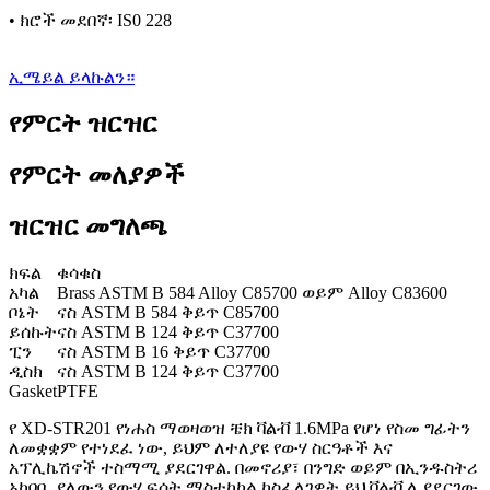
• ክሮች መደበኛ፡ IS0 228
ኢሜይል ይላኩልን።
የምርት ዝርዝር
የምርት መለያዎች
ዝርዝር መግለጫ
ክፍል
ቁሳቁስ
አካል
Brass ASTM B 584 Alloy C85700 ወይም Alloy C83600
ቦኔት
ናስ ASTM B 584 ቅይጥ C85700
ይሰኩት
ናስ ASTM B 124 ቅይጥ C37700
ፒን
ናስ ASTM B 16 ቅይጥ C37700
ዲስክ
ናስ ASTM B 124 ቅይጥ C37700
Gasket
PTFE
የ XD-STR201 የነሐስ ማወዛወዝ ቼክ ቫልቭ 1.6MPa የሆነ የስመ ግፊትን
ለመቋቋም የተነደፈ ነው, ይህም ለተለያዩ የውሃ ስርዓቶች እና
አፕሊኬሽኖች ተስማሚ ያደርገዋል. በመኖሪያ፣ በንግድ ወይም በኢንዱስትሪ
አካባቢ ያለውን የውሃ ፍሰት ማስተካከል ካስፈለገዎት ይህ ቫልቭ ሊያደርገው