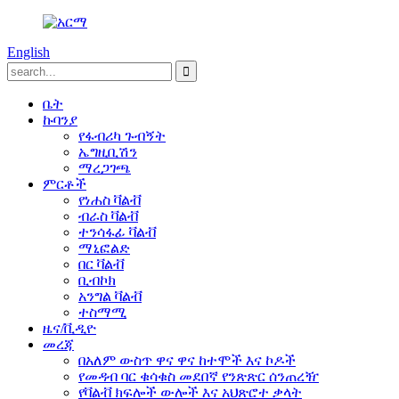
English
ቤት
ኩባንያ
የፋብሪካ ጉብኝት
ኤግዚቢሽን
ማረጋገጫ
ምርቶች
የነሐስ ቫልቭ
ብራስ ቫልቭ
ተንሳፋፊ ቫልቭ
ማኒፎልድ
በር ቫልቭ
ቢብኮክ
አንግል ቫልቭ
ተስማሚ
ዜና/ቪዲዮ
መረጃ
በአለም ውስጥ ዋና ዋና ከተሞች እና ኮዶች
የመዳብ ባር ቁሳቁስ መደበኛ የንጽጽር ሰንጠረዥ
የቫልቭ ክፍሎች ውሎች እና አህጽሮተ ቃላት