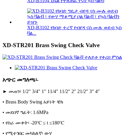
XD-B3104 ኒኬል የተለጠፈ የናስ ኳስ ቫልቭ
XD-B3102 የከባድ ተረኛ የብየዳ ናስ ሙሉ ወደብ ኳስ
ቫል...
XD-STR201 Brass Swing Check Valve
አጭር መግለጫ፡-
► መጠን፡ 1/2″ 3/4″ 1″ 11/4″ 11/2″ 2″ 21/2″ 3″ 4″
• Brass Body Swing አይነት ቼክ
• መደበኛ ግፊት: 1.6MPa
• የስራ ሙቀት፡ -20℃ ≤ t ≤180℃
• የሚተገበር መካከለኛ፡ ውሃ