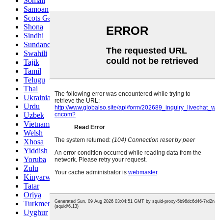
Somali
Samoan
Scots Gaelic
Shona
Sindhi
Sundanese
Swahili
Tajik
Tamil
Telugu
Thai
Ukrainian
Urdu
Uzbek
Vietnamese
Welsh
Xhosa
Yiddish
Yoruba
Zulu
Kinyarwanda
Tatar
Oriya
Turkmen
Uyghur